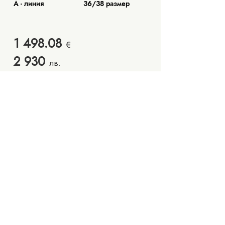
А - линия
36/38 размер
1 498.08
€
2 930
лв.
Запишете си час
Колекции
Чести въпроси