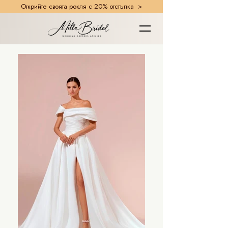
Открийте своята рокля с 20% отстъпка >