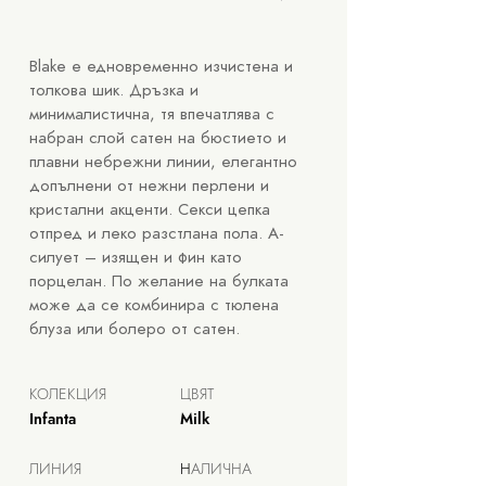
Blake е едновременно изчистена и
толкова шик. Дръзка и
минималистична, тя впечатлява с
набран слой сатен на бюстието и
плавни небрежни линии, елегантно
допълнени от нежни перлени и
кристални акценти. Секси цепка
отпред и леко разстлана пола. А-
силует – изящен и фин като
порцелан. По желание на
булката
може да се комбинира с тюлена
блуза или болеро от сатен.
КОЛЕКЦИЯ
ЦВЯТ
Infanta
Milk
ЛИНИЯ
Н
АЛИЧНА