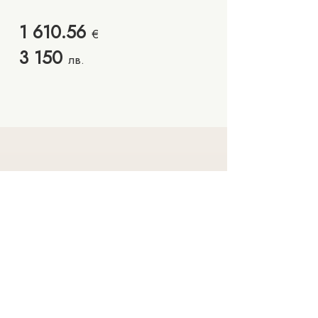
1 610.56
€
3 150
лв.
Запишете си час
Колекции
Чести въпроси
Намаление
Контакти