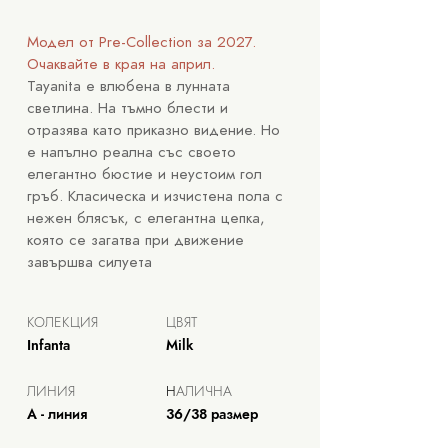
Модел от Pre-Collection за 2027.
Очаквайте в края на април.
Tayanita е влюбена в лунната
светлина. На тъмно блести и
отразява като приказно видение. Но
е напълно реална със своето
елегантно бюстие и неустоим гол
гръб. Класическа и изчистена пола с
нежен блясък, с елегантна цепка,
която се загатва при движение
завършва силуета
КОЛЕКЦИЯ
ЦВЯТ
Infanta
Milk
ЛИНИЯ
Н
АЛИЧНА
А - линия
36/38 размер