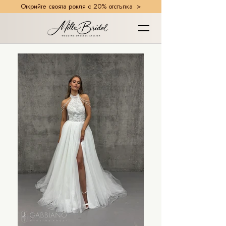
Открийте своята рокля с 20% отстъпка >