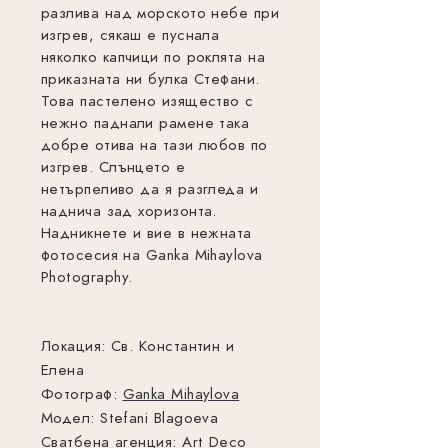
разлива над морското небе при
изгрев, сякаш е пуснала
няколко капчици по роклята на
приказната ни булка Стефани.
Това пастелено изящество с
нежно паднали рамене така
добре отива на тази любов по
изгрев. Слънцето е
нетърпеливо да я разгледа и
наднича зад хоризонта.
Надникнете и вие в нежната
фотосесия на Ganka Mihaylova
Photography.
Локация: Св. Константин и
Елена
Фотограф:
Ganka Mihaylova
Модел: Stefani Blagoeva
Сватбена агенция: Art Deco