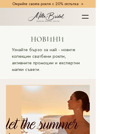
Открийте своята рокля с 20% отстъпка >
НОВИНИ
Узнайте бързо за най - новите
колекции сватбени рокли,
активните промоции и експертни
малки съвети.