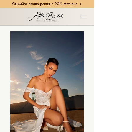
Открийте своята рокля с 20% отстъпка >