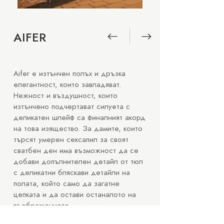
AIFER
Aifer е изтънчен полъх и дръзка
елегантност, които завладяват.
Нежност и въздушност, които
изтънчено подчертават силуета с
деликатен шлейф са финалният акорд
на това изящество. За дамите, които
търсят умерен сексапил за своят
сватбен ден има възможност да се
добави допълнителен детайл от тюл
с деликатни бляскави детайли на
полата, който само да загатне
цепката и да остави останалото на
въображението.