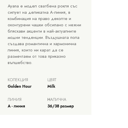
Ayana е модел сватбена рокля със
силует на деликатна А-линия, в
комбинация на право деколте и
оконтурени чашки обсипано с нежни
бляскави акценти в най-актуалните
модни тенденции. Въздушната пола
създава романтична и хармонична
линия, които ни карат да се
размечтаем от това приказно
вълшебство.
КОЛЕКЦИЯ
ЦВЯТ
Golden Hour
Milk
ЛИНИЯ
Н
АЛИЧНА
А - линия
36/38 размер