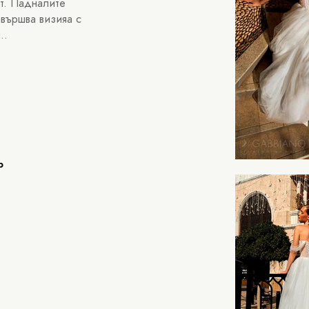
ст. Падналите
авършва визияа с
..
ер