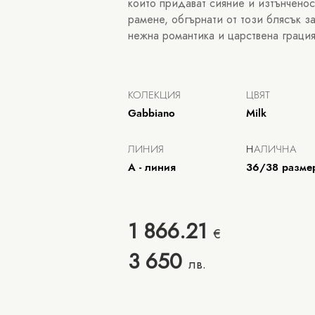
които придават сияние и изтънчено
рамене, обгърнати от този блясък з
нежна романтика и царствена грация
КОЛЕКЦИЯ
ЦВЯТ
Gabbiano
Milk
ЛИНИЯ
Н
АЛИЧНА
А - линия
36/38 разм
1 866.21
€
3 650
лв.