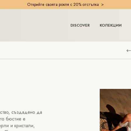
Открийте своята рокля с 20% отстъпка >
DISCOVER
КОЛЕКЦИИ
бство, създадено да
ото бюстие е
ерли и кристали,