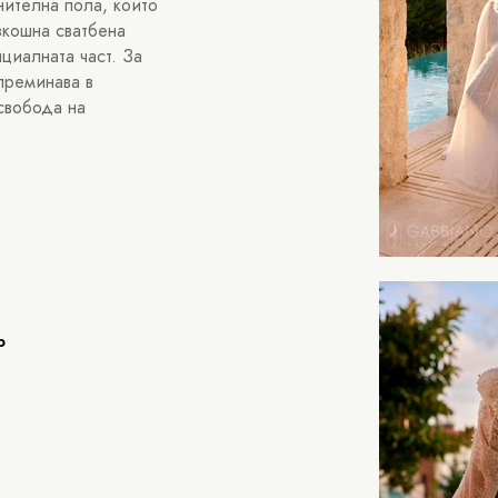
нителна пола, които
зкошна сватбена
циалната част. За
 преминава в
свобода на
ер