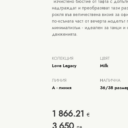
изчистено бюстие от тафта с допъл
надграждат и преобразяват тази ра
рокля във величествена визия за офи
по-ксъната част от вечерта моделът
минимализъм - идеален за танци и 
движенията.
КОЛЕКЦИЯ
ЦВЯТ
Love Legacy
Milk
ЛИНИЯ
Н
АЛИЧНА
А - линия
36/38 разм
1 866.21
€
3 650
лв.