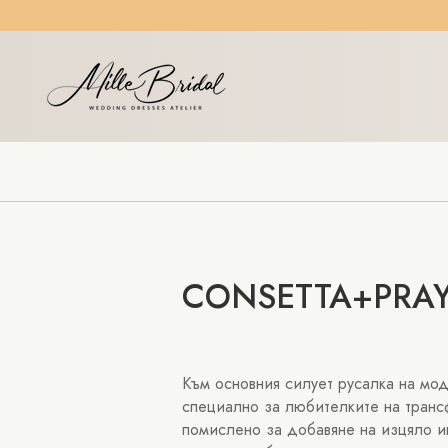
CONSETTA+PRA
Към основния силует русалка на мо
специално за любителките на тран
помислено за добавяне на изцяло ин