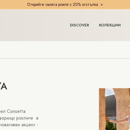
Открийте своята рокля с 20% отстъпка >
DISCOVER
КОЛЕКЦИИ
YA
дел Consetta
сформър роклите е
овативен акцент -