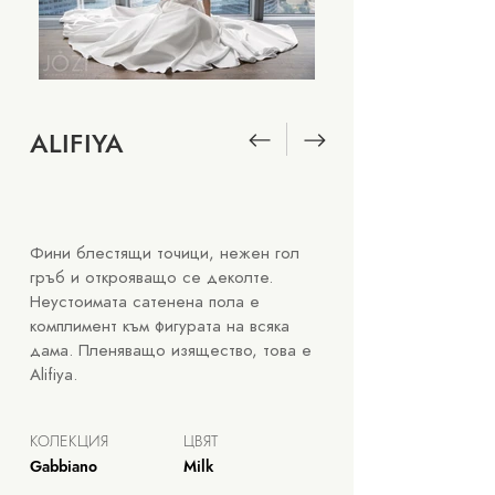
ALIFIYA
Фини блестящи точици, нежен гол
гръб и открояващо се деколте.
Неустоимата сатенена пола e
комплимент към фигурата на всяка
дама.
Пленяващо изящество, това е
Alifiyа.
КОЛЕКЦИЯ
ЦВЯТ
Gabbiano
Milk