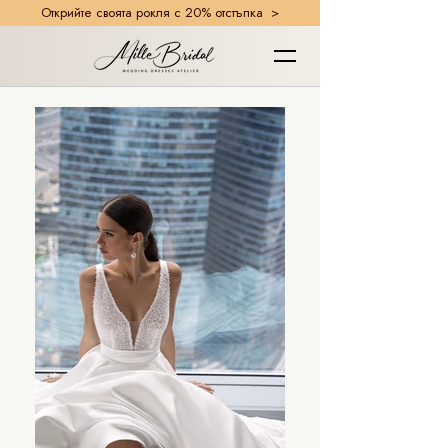
Открийте своята рокля с 20% отстъпка >