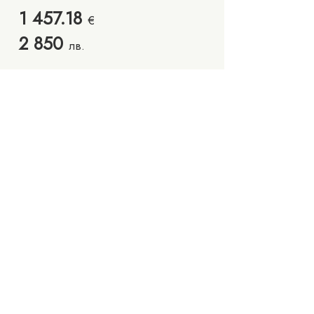
1 457.18
€
2 8
5
0
л
в.
Запишете си час
Колекции
Чести въпроси
Намаление
Контакти