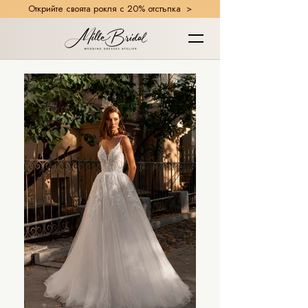
Открийте своята рокля с 20% отстъпка >