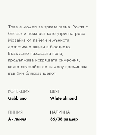
Това е модел за ярката жена. Рокля с
блясък и нежност като утринна роса.
Мозайка от пайети и мъниста,
артистично вшити в бюстието.
Въздушно падащата пола,
продължава искрящата симфония,
която спускайки се надолу преминава
във фин бляскав шепот.
КОЛЕКЦИЯ
ЦВЯТ
Gabbiano
White almond
ЛИНИЯ
НАЛИЧНА
А - линия
36/38 размер