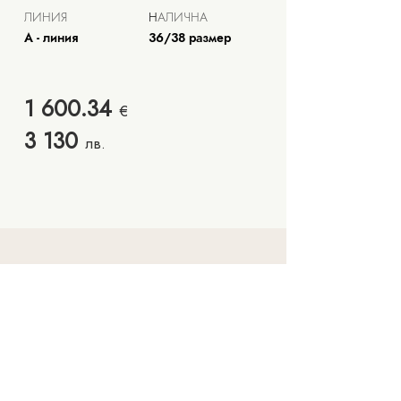
ЛИНИЯ
Н
АЛИЧНА
А - линия
36/38 размер
1 600.34
€
3 130
лв.
Запишете си час
Колекции