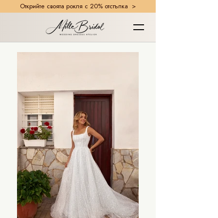
Открийте своята рокля с 20% отстъпка >