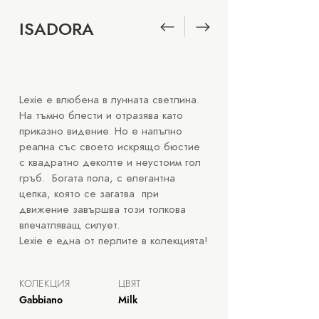
ISADORA
Lexie е влюбена в лунната светлина.
На тъмно блести и отразява като
приказно видение. Но е
напълно
реална със своето искрящо бюстие
с квадратно деколте и неустоим гол
гръб. Богата пола, с елегантна
цепка, която се загатва при
движение завършва този толкова
впечатляващ силует.
Lexie e една от перлите в колекцията!
КОЛЕКЦИЯ
ЦВЯТ
Gabbiano
Milk