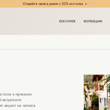
Открийте своята рокля с 20% отстъпка >
DISCOVER
КОЛЕКЦИИ
а пола и приказно
й-актуалните
т акцент на талията