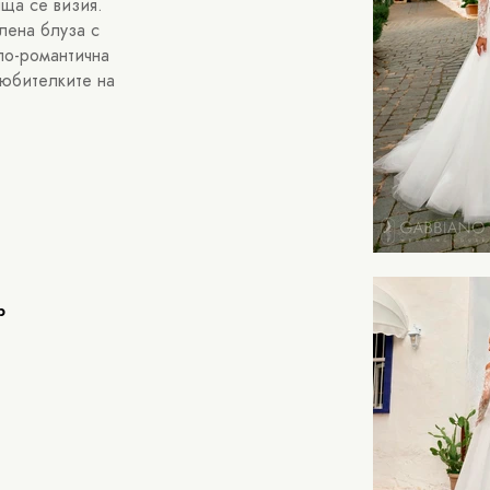
ща се визия.
лена блуза с
по-романтична
любителките на
ер