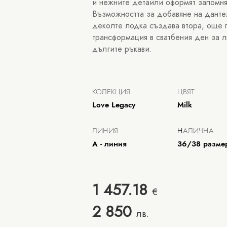
и нежните детайли оформят запомня
Възможността за добавяне на данте
деколте лодка създава втора, още 
трансформация в сватбения ден за 
дългите ръкави.
КОЛЕКЦИЯ
ЦВЯТ
Love Legacy
Milk
ЛИНИЯ
Н
АЛИЧНА
А - линия
36/38 разм
1 457.18
€
2 850
лв.