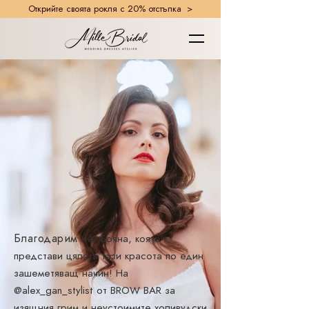
Открийте своята рокля с 20% отстъпка >
Благодарим на:
Бояна, която
представи цялата тази красота по един
зашеметяващ начин! На
@alex_gan_stylist от
BROW BAR
за
изящния грим и неустоимите холивудски