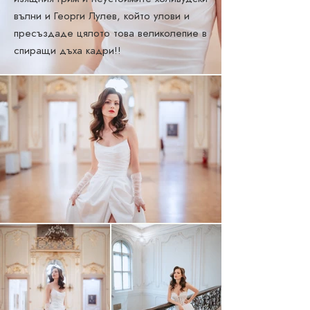
вълни и Георги Лулев, който улови и
пресъздаде цялото това великолепие в
спиращи дъха кадри!!