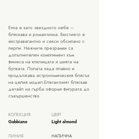
Enna е като звездното небе –
бляскава и романтична. Бюстието е
екстравагантно и секси обсипано с
перли. Нежните презрамки са
допълнителен комплимент към
финеса на ключицата и шията на
булката. Полата пада плавно и
продължава астрономическия блясък
на целия модел.Елегантният бляскав
детайл на гърба оформя фигурата до
съвършенство.
КОЛЕКЦИЯ
ЦВЯТ
Gabbiano
Light almond
ЛИНИЯ
НАЛИЧНА