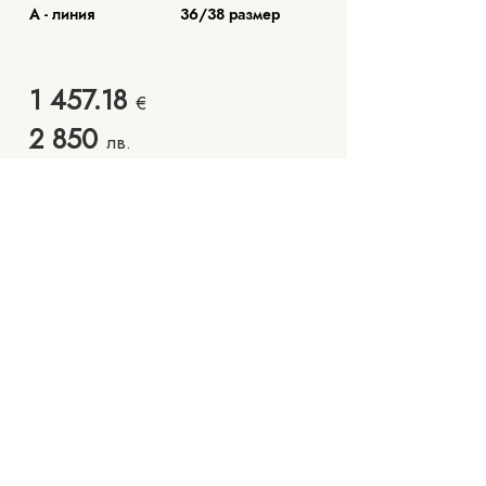
А - линия
36/38 размер
1 457.18
€
2 85
0
лв.
Запишете си час
Колекции
Чести въпроси