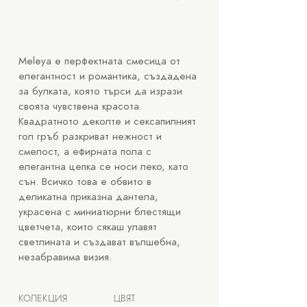
Meleya е перфектната смесица от
елегантност и романтика, създадена
за булката, която търси да изрази
своята чувствена красота.
Квадратното деколте и сексапилният
гол гръб разкриват нежност и
смелост, а ефирната пола с
елегантна цепка се носи леко, като
сън. Всичко това е обвито в
деликатна приказна дантела,
украсена с миниатюрни блестящи
цветчета, които сякаш улавят
светлината и създават вълшебна,
незабравима визия.
КОЛЕКЦИЯ
ЦВЯТ