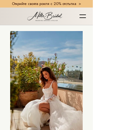
Открийте своята рокля с 20% отстъпка >