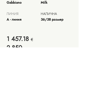
Gabbiano
Milk
ЛИНИЯ
НАЛИЧНА
А - линия
36/38 размер
1 457.18
€
2 85
0
лв.
Запишете си час